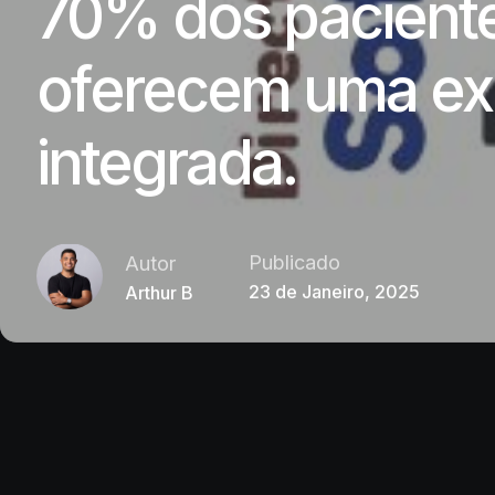
70% dos pacient
oferecem uma exp
integrada.
Publicado
Autor
23 de Janeiro, 2025
Arthur B