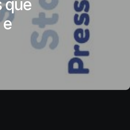
s que
 e