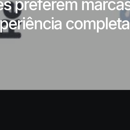
es preferem marca
eriência completa